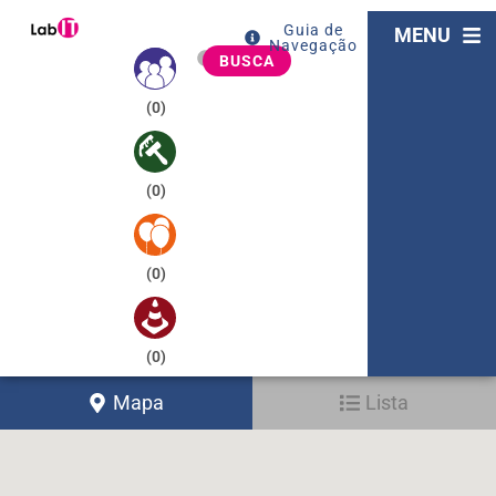
Guia de
MENU
Navegação
BUSCA
(
0
)
(
0
)
(
0
)
(
0
)
Mapa
Lista