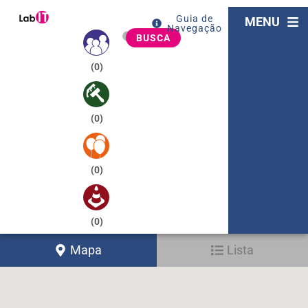
Guia de
MENU
Navegação
BUSCA
(
0
)
(
0
)
(
0
)
(
0
)
Mapa
Lista