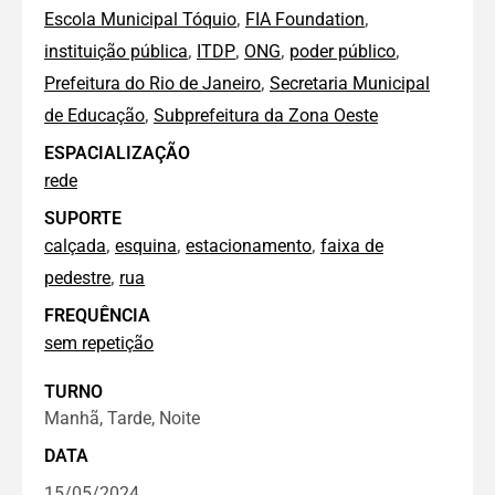
,
,
Escola Municipal Tóquio
FIA Foundation
,
,
,
,
instituição pública
ITDP
ONG
poder público
,
Prefeitura do Rio de Janeiro
Secretaria Municipal
,
de Educação
Subprefeitura da Zona Oeste
ESPACIALIZAÇÃO
rede
SUPORTE
,
,
,
calçada
esquina
estacionamento
faixa de
,
pedestre
rua
FREQUÊNCIA
sem repetição
TURNO
Manhã, Tarde, Noite
DATA
15/05/2024