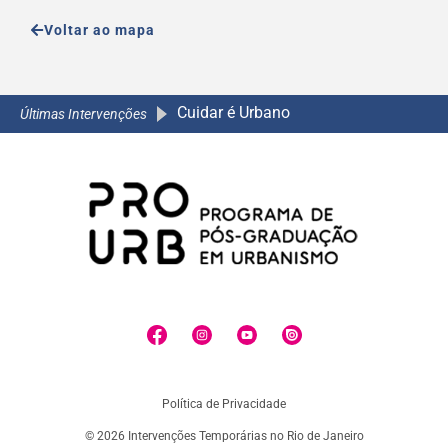
Voltar ao mapa
A C
A Caminho da Escola 2.0
A Caminho da Escola 2.0
Últimas Intervenções
Política de Privacidade
© 2026 Intervenções Temporárias no Rio de Janeiro