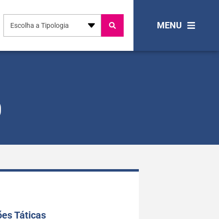
MENU
Escolha a Tipologia
0
es Táticas