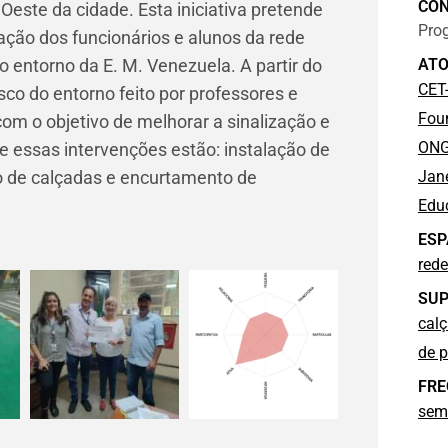
CO
a Oeste
da cidade. Esta iniciativa pretende
Pro
lação dos funcionários e alunos da rede
no entorno da
E. M. Venezuela
. A partir do
ATO
CET
o do entorno feito por professores e
Fou
m o objetivo de melhorar a sinalização e
ON
re essas intervenções estão: instalação de
o de calçadas e encurtamento de
Jan
Edu
ESP
rede
SUP
cal
de p
FRE
sem