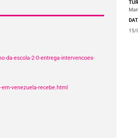
TU
Manh
DAT
15/
nho-da-escola-2-0-entrega-intervencoes-
da-em-venezuela-recebe.html