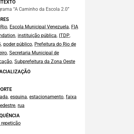
NTEXTO
grama “A Caminho da Escola 2.0”
RES
,
,
-Rio
Escola Municipal Venezuela
FIA
,
,
,
ndation
instituição pública
ITDP
,
,
G
poder público
Prefeitura do Rio de
,
eiro
Secretaria Municipal de
,
cação
Subprefeitura da Zona Oeste
ACIALIZAÇÃO
ORTE
,
,
,
çada
esquina
estacionamento
faixa
,
edestre
rua
QUÊNCIA
 repetição