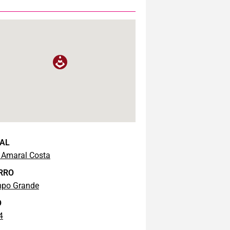
AL
 Amaral Costa
RRO
po Grande
O
4