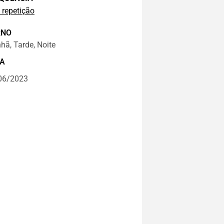
 repetição
RNO
ã, Tarde, Noite
A
06/2023