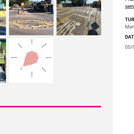
sem
TU
Manh
DAT
05/