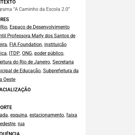
NTEXTO
grama “A Caminho da Escola 2.0”
RES
,
-Rio
Espaço de Desenvolvimento
ntil Professora Marly dos Santos de
,
,
eira
FIA Foundation
instituição
,
,
,
,
ica
ITDP
ONG
poder público
,
eitura do Rio de Janeiro
Secretaria
,
icipal de Educação
Subprefeitura da
a Oeste
ACIALIZAÇÃO
ORTE
,
,
,
çada
esquina
estacionamento
faixa
,
edestre
rua
QUÊNCIA