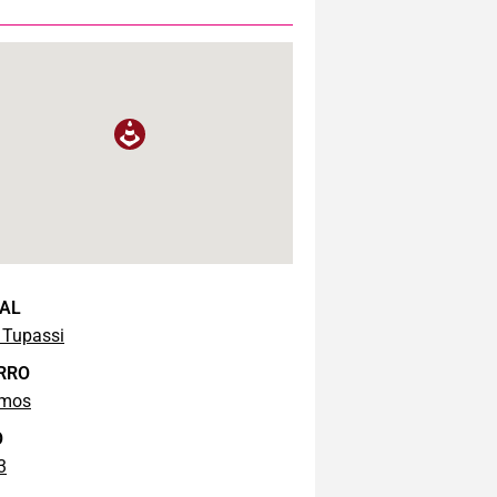
AL
 Tupassi
RRO
mos
O
3