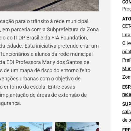
CO
Pro
ATO
ação para o trânsito à rede municipal.
CET
 em parceria com a Subprefeitura da Zona
Infa
io do ITDP Brasil e da FIA Foundation,
Oliv
da cidade. Esta iniciativa pretende criar um
públ
 funcionários e alunos da rede municipal
Pref
da EDI Professora Marly dos Santos de
Mun
és de um mapa de risco do entorno feito
Zon
rvenções urbanas com o objetivo de
no entorno da escola. Entre essas
ESP
rede
, implantação de áreas de extensão de
egurança.
SUP
cal
de p
FRE