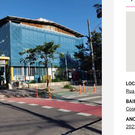
LOC
Rua
BAI
Cos
AN
202