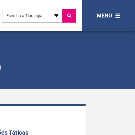
MENU
Escolha a Tipologia
0
es Táticas