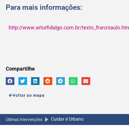
Para mais informações:
http://www.arturfidalgo.com.br/texto_franzsaulo.ht
Compartilhe
Voltar ao mapa
Cuidar é Urbano
A Caminho da Escola 2.0
A Caminho da Escola 2.0
A Caminho da Escola 2.0
Últimas Intervenções