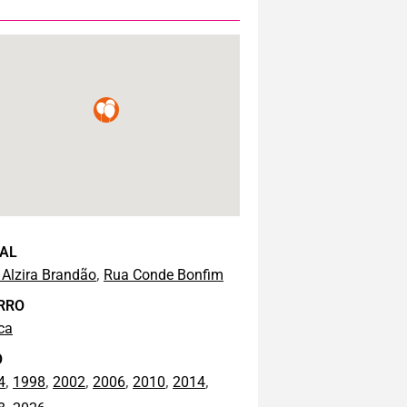
AL
,
 Alzira Brandão
Rua Conde Bonfim
RRO
ca
O
,
,
,
,
,
,
4
1998
2002
2006
2010
2014