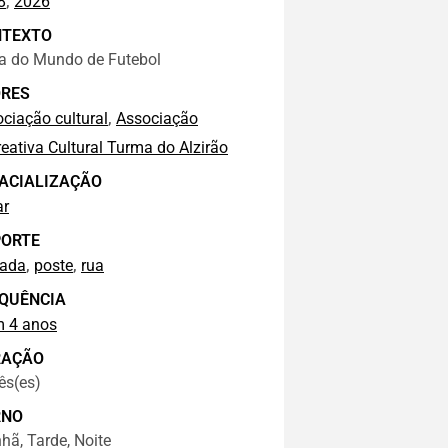
,
8
2026
NTEXTO
a do Mundo de Futebol
RES
,
ciação cultural
Associação
eativa Cultural Turma do Alzirão
ACIALIZAÇÃO
ar
ORTE
,
,
çada
poste
rua
QUÊNCIA
m 4 anos
RAÇÃO
ês(es)
RNO
ã, Tarde, Noite