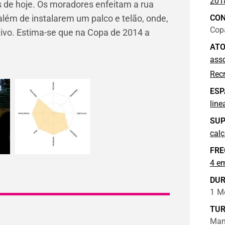
201
 de hoje. Os moradores enfeitam a rua
CO
além de instalarem um palco e telão, onde,
Cop
ivo. Estima-se que na Copa de 2014 a
ATO
asso
Recr
ESP
line
SUP
cal
FRE
4 e
DU
1
M
TU
Manh