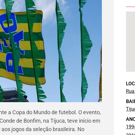
LOC
Rua
BAI
Tiju
ante a Copa do Mundo de futebol. O evento,
AN
onde de Bonfim, na Tijuca, teve início em
199
 aos jogos da seleção brasileira. No