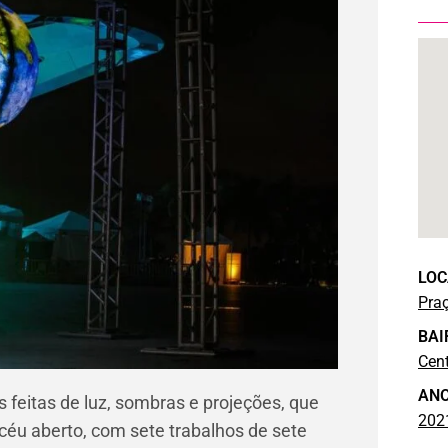
LOC
Pra
BAI
Cen
AN
s feitas de luz, sombras e projeções, que
202
éu aberto, com sete trabalhos de sete