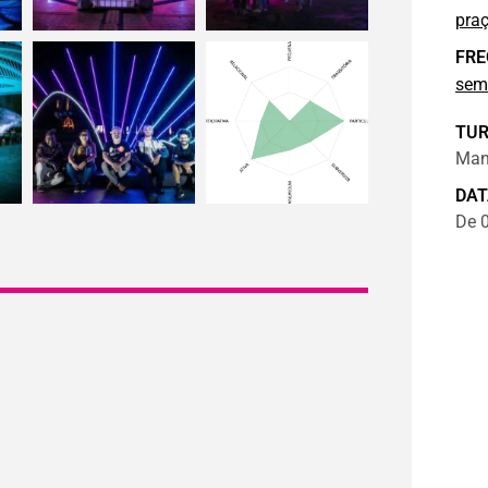
pra
FRE
sem
TU
Manh
DAT
De 