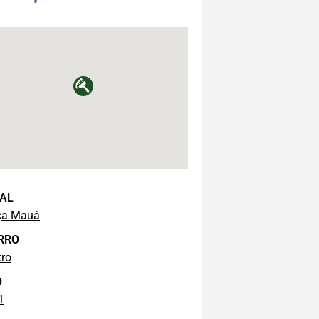
AL
ça Mauá
RRO
tro
O
1