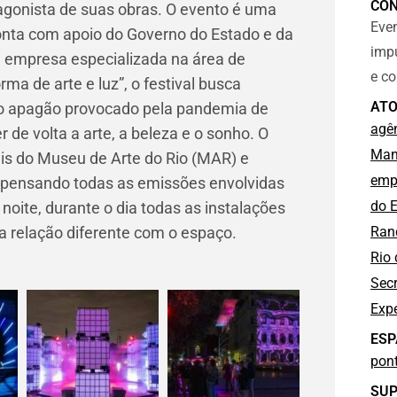
CO
agonista de suas obras. O evento é uma
Even
onta com apoio do Governo do Estado e da
imp
d, empresa especializada na área de
e c
a de arte e luz”, o festival busca
ATO
 o apagão provocado pela pandemia de
agê
 de volta a arte, a beleza e o sonho. O
Man
is do Museu de Arte do Rio (MAR) e
emp
pensando todas as emissões envolvidas
do E
oite, durante o dia todas as instalações
Ran
relação diferente com o espaço.
Rio 
Secr
Exp
ESP
pon
SUP