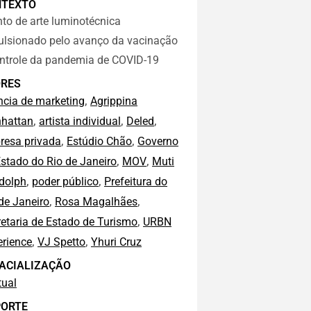
NTEXTO
to de arte luminotécnica
ulsionado pelo avanço da vacinação
ontrole da pandemia de COVID-19
RES
,
ncia de marketing
Agrippina
,
,
,
hattan
artista individual
Deled
,
,
resa privada
Estúdio Chão
Governo
,
,
stado do Rio de Janeiro
MOV
Muti
,
,
dolph
poder público
Prefeitura do
,
,
de Janeiro
Rosa Magalhães
,
etaria de Estado de Turismo
URBN
,
,
erience
VJ Spetto
Yhuri Cruz
ACIALIZAÇÃO
tual
ORTE