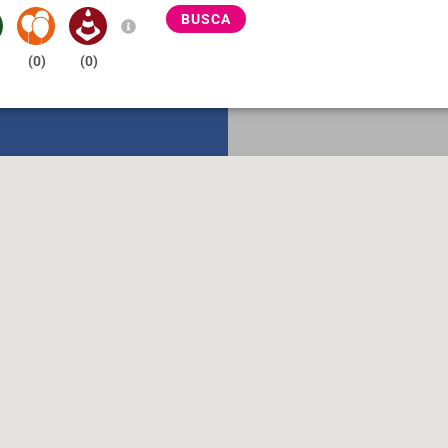
BUSCA
(
0
)
(
0
)