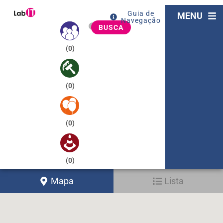
Guia de
MENU
Navegação
BUSCA
(
0
)
(
0
)
(
0
)
(
0
)
Mapa
Lista