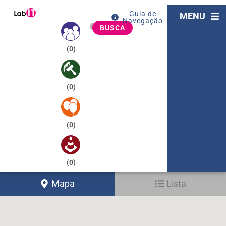
Guia de
MENU
Navegação
BUSCA
(
0
)
(
0
)
(
0
)
(
0
)
Mapa
Lista