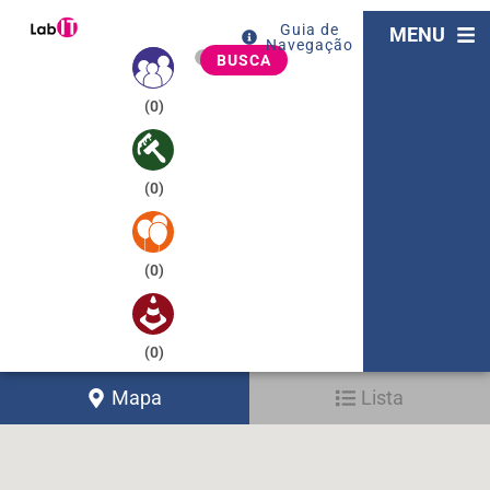
Guia de
MENU
Navegação
BUSCA
(
0
)
(
0
)
(
0
)
(
0
)
Mapa
Lista