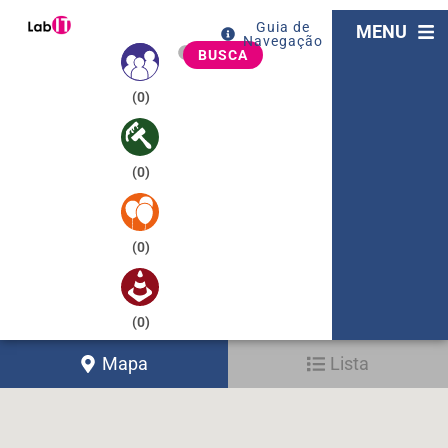
Guia de
MENU
Navegação
BUSCA
(
0
)
(
0
)
(
0
)
(
0
)
Mapa
Lista