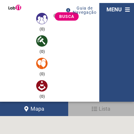
Guia de
MENU
Navegação
BUSCA
(
0
)
(
0
)
(
0
)
(
0
)
Mapa
Lista