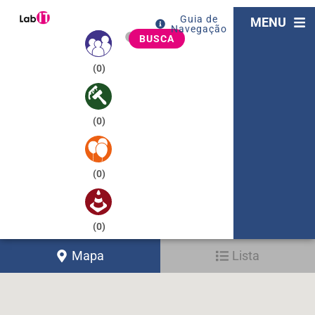
Guia de
MENU
Navegação
BUSCA
(
0
)
(
0
)
(
0
)
(
0
)
Mapa
Lista