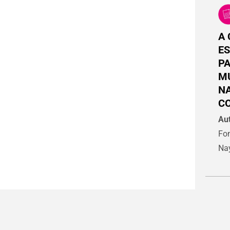
A 
ES
PA
M
N
C
Aut
Fon
Nay