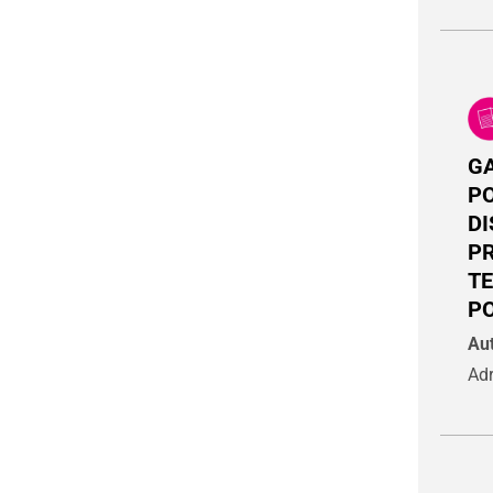
G
PO
DI
P
TE
P
Aut
Ad