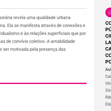
orária revela uma qualidade urbana
C
na. Ela se manifesta através de conexões e
PÚ
idualismo e às relações superficiais que por
CI
s de convívio coletivo. A amabilidade
LA
CA
de ser motivada pela presença das
C
PO
Aut
Car
Oli
Sil
Rib
Ed