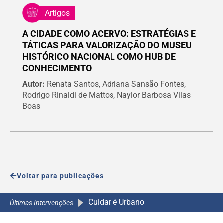
Artigos
A CIDADE COMO ACERVO: ESTRATÉGIAS E
TÁTICAS PARA VALORIZAÇÃO DO MUSEU
HISTÓRICO NACIONAL COMO HUB DE
CONHECIMENTO
Autor:
Renata Santos, Adriana Sansão Fontes,
Rodrigo Rinaldi de Mattos, Naylor Barbosa Vilas
Boas
Voltar para publicações
Cuidar é Urbano
A Caminho da Escola 2.0
A Caminho da Escola 2.0
A Caminho da Escola 2.0
Últimas Intervenções