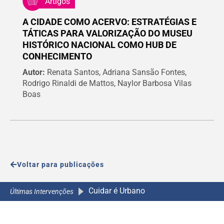
Artigos
A CIDADE COMO ACERVO: ESTRATÉGIAS E
TÁTICAS PARA VALORIZAÇÃO DO MUSEU
HISTÓRICO NACIONAL COMO HUB DE
CONHECIMENTO
Autor:
Renata Santos, Adriana Sansão Fontes,
Rodrigo Rinaldi de Mattos, Naylor Barbosa Vilas
Boas
Voltar para publicações
Cuidar é Urbano
A Caminho da Escola 2.0
A Caminho da Escola 2.0
A Caminho da Escola 2.0
Últimas Intervenções