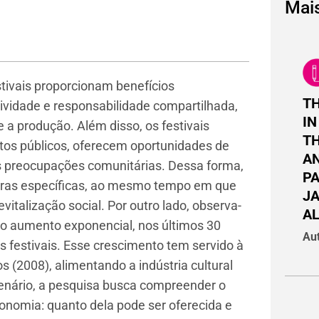
Mai
stivais proporcionam benefícios
TH
etividade e responsabilidade compartilhada,
IN
 e a produção. Além disso, os festivais
TH
xtos públicos, oferecem oportunidades de
A
s preocupações comunitárias. Dessa forma,
PA
uras específicas, ao mesmo tempo em que
JA
vitalização social. Por outro lado, observa-
AL
lo aumento exponencial, nos últimos 30
Aut
 festivais. Esse crescimento tem servido à
 (2008), alimentando a indústria cultural
cenário, a pesquisa busca compreender o
utonomia: quanto dela pode ser oferecida e