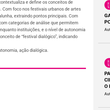
ontextualiza e define os conceitos de
o. Com foco nos festivais urbanos de artes
G
alunha, extraindo pontos principais. Com
PO
com categorias de análise que permitem
enquanto instituições, e o nível de autonomia
Aut
ceito de “festival dialógico”, indicando
 autonomia, ação dialógica.
PA
CI
O 
Aut