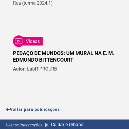
Rua (turma 2024.1)
Vídeos
PEDAÇO DE MUNDOS: UM MURAL NA E. M.
EDMUNDO BITTENCOURT
Autor:
LabIT-PROURB
Voltar para publicações
A Ca
A Caminho da Escola 2.0
A Caminho da Escola 2.0
Últimas Intervenções