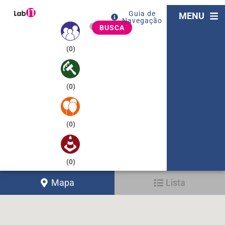
Guia de
MENU
Navegação
BUSCA
(
0
)
(
0
)
(
0
)
(
0
)
Mapa
Lista