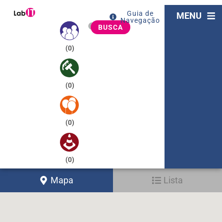
Guia de
MENU
Navegação
BUSCA
(
0
)
(
0
)
(
0
)
(
0
)
Mapa
Lista