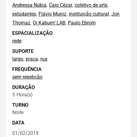
,
,
,
Andressa Núbia
Caio Cézar
coletivo de arte
,
,
,
estudantes
Flávio Muniz
instituição cultural
Jon
,
,
Thomaz
Oi Kabum! LAB
Paulo Ebrom
ESPACIALIZAÇÃO
rede
SUPORTE
,
,
largo
praça
rua
FREQUÊNCIA
sem repetição
DURAÇÃO
5
Hora(s)
TURNO
Noite
DATA
01/02/2019