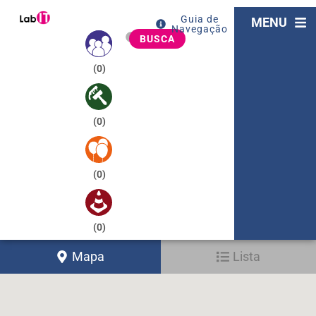
Guia de
MENU
Navegação
BUSCA
(
0
)
(
0
)
(
0
)
(
0
)
Mapa
Lista