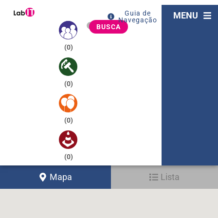
Guia de
MENU
Navegação
BUSCA
(
0
)
(
0
)
(
0
)
(
0
)
Mapa
Lista