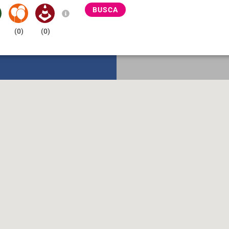
BUSCA
(
0
)
(
0
)