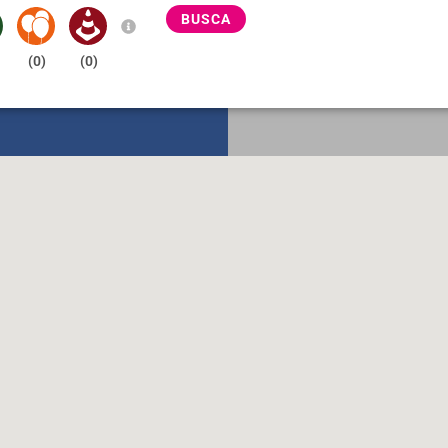
BUSCA
(
0
)
(
0
)