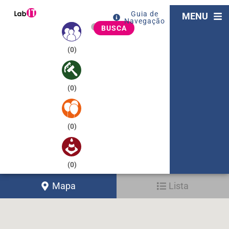
Guia de
MENU
Navegação
BUSCA
(
0
)
(
0
)
(
0
)
(
0
)
Mapa
Lista