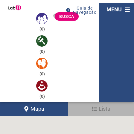
Guia de
MENU
Navegação
BUSCA
(
0
)
(
0
)
(
0
)
(
0
)
Mapa
Lista