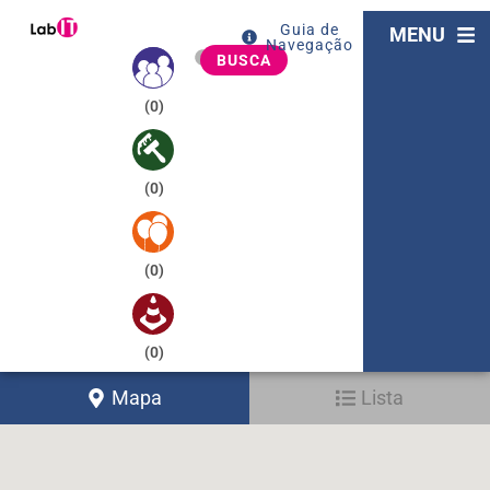
Guia de
MENU
Navegação
BUSCA
(
0
)
(
0
)
(
0
)
(
0
)
Mapa
Lista