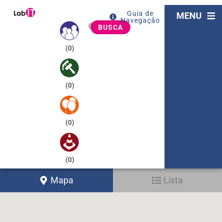
Guia de
MENU
Navegação
BUSCA
(
0
)
(
0
)
(
0
)
(
0
)
Mapa
Lista