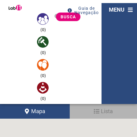
Guia de
MENU
Navegação
BUSCA
(
0
)
(
0
)
(
0
)
(
0
)
Mapa
Lista