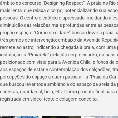
âmbito do concurso “Designing Respect”. A praia no Rio
mais lenta, que relaxa o corpo, potencializando sua esp
pessoas. O centro é caótico e apressado, moldando a e
diminuição das relações mais profundas entre as pesso
próprio espaço. “Corpo na cidade” buscou levar a praia p
três pontos de intervenção: embaixo da Avenida Repúblic
remete ao astro, indicando a chegada à praia, com uma p
instalação; a “Praiarela” (relação corpo-cidade), na pa
posicionado com vista para a Avenida Chile, e fones d
aos espaços de estar e contemplação dos calçadões, t
percepções do espaço a quem passa ali; a “Praia da Cari
que buscou levar toda ambiência do espaço da areia da 
cadeiras, guarda-sol, bola, etc. Como produto final para 
registrada em vídeo, texto e colagem-conceito.