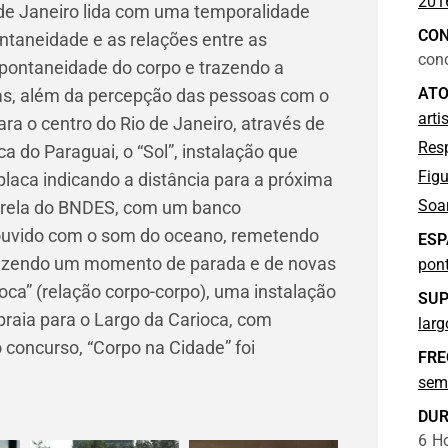
201
 de Janeiro lida com uma temporalidade
CO
ontaneidade e as relações entre as
con
spontaneidade do corpo e trazendo a
ATO
as, além da percepção das pessoas com o
arti
ara o centro do Rio de Janeiro, através de
Res
a do Paraguai, o “Sol”, instalação que
Figu
laca indicando a distância para a próxima
Soa
ssarela do BNDES, com um banco
e ouvido com o som do oceano, remetendo
ESP
razendo um momento de parada e de novas
pon
oca” (relação corpo-corpo), uma instalação
SUP
praia para o Largo da Carioca, com
larg
o concurso, “Corpo na Cidade” foi
FRE
sem
DU
6
Ho