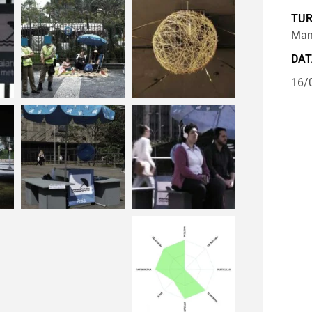
TU
Man
DAT
16/