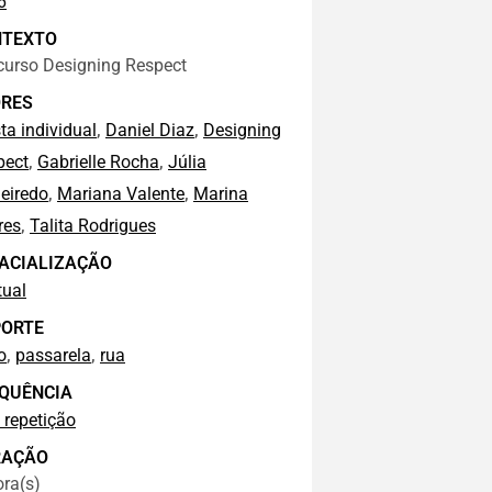
6
NTEXTO
curso Designing Respect
RES
,
,
sta individual
Daniel Diaz
Designing
,
,
pect
Gabrielle Rocha
Júlia
,
,
eiredo
Mariana Valente
Marina
,
res
Talita Rodrigues
ACIALIZAÇÃO
tual
ORTE
,
,
o
passarela
rua
QUÊNCIA
 repetição
RAÇÃO
ra(s)