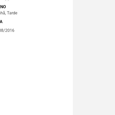
RNO
hã, Tarde
A
08/2016