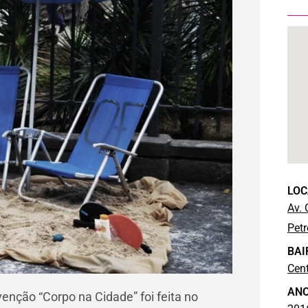
LOC
Av. 
Petr
BAI
Cen
AN
enção “Corpo na Cidade” foi feita no