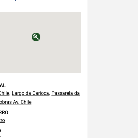
AL
,
,
Chile
Largo da Carioca
Passarela da
obras Av. Chile
RRO
tro
O