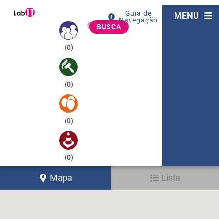
Guia de
MENU
Navegação
BUSCA
(
0
)
(
0
)
(
0
)
(
0
)
Mapa
Lista