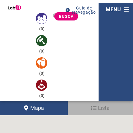
Guia de
MENU
Navegação
BUSCA
(
0
)
(
0
)
(
0
)
(
0
)
Mapa
Lista