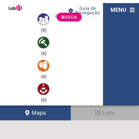
Guia de
MENU
Navegação
BUSCA
(
0
)
(
0
)
(
0
)
(
0
)
Mapa
Lista