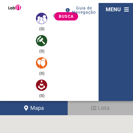
Guia de
MENU
Navegação
BUSCA
(
0
)
(
0
)
(
0
)
(
0
)
Mapa
Lista