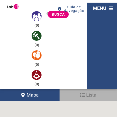
Guia de
MENU
Navegação
BUSCA
(
0
)
(
0
)
(
0
)
(
0
)
Mapa
Lista