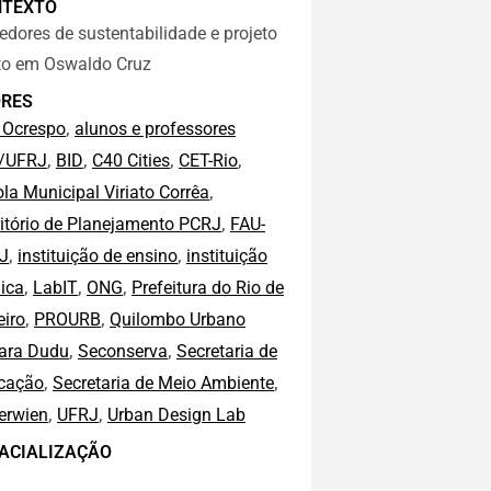
NTEXTO
edores de sustentabilidade e projeto
oto em Oswaldo Cruz
RES
,
 Ocrespo
alunos e professores
,
,
,
,
/UFRJ
BID
C40 Cities
CET-Rio
,
la Municipal Viriato Corrêa
,
itório de Planejamento PCRJ
FAU-
,
,
J
instituição de ensino
instituição
,
,
,
ica
LabIT
ONG
Prefeitura do Rio de
,
,
eiro
PROURB
Quilombo Urbano
,
,
ara Dudu
Seconserva
Secretaria de
,
,
cação
Secretaria de Meio Ambiente
,
,
erwien
UFRJ
Urban Design Lab
ACIALIZAÇÃO