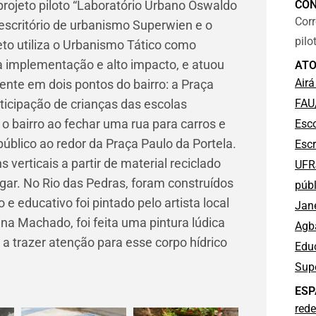
projeto piloto “Laboratório Urbano Oswaldo
CO
Corr
 escritório de urbanismo Superwien e o
pil
eto utiliza o Urbanismo Tático como
da implementação e alto impacto, e atuou
ATO
Airá
ente em dois pontos do bairro: a Praça
rticipação de crianças das escolas
FAU
o bairro ao fechar uma rua para carros e
Esco
úblico ao redor da Praça Paulo da Portela.
Escr
 verticais a partir de material reciclado
UFR
gar. No Rio das Pedras, foram construídos
públ
 e educativo foi pintado pelo artista local
Jan
na Machado, foi feita uma pintura lúdica
Agb
a trazer atenção para esse corpo hídrico
Edu
Sup
ESP
rede