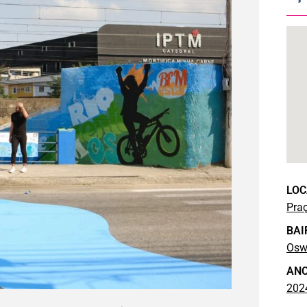
LOC
Praç
BAI
Osw
AN
202