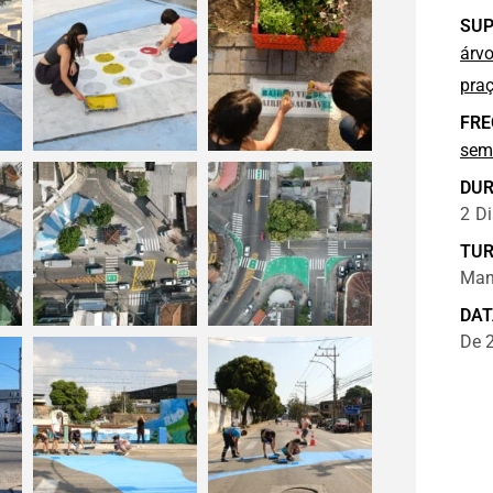
SUP
árvo
pra
FRE
sem
DU
2
Di
TU
Man
DAT
De 