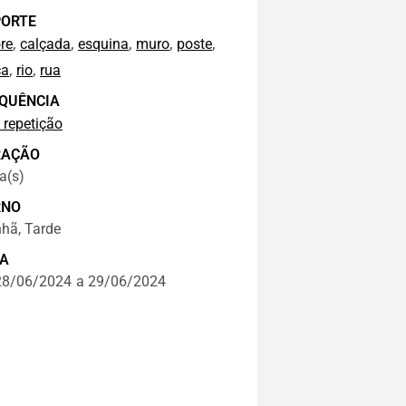
ORTE
,
,
,
,
,
re
calçada
esquina
muro
poste
,
,
ça
rio
rua
QUÊNCIA
 repetição
RAÇÃO
a(s)
RNO
hã, Tarde
A
28/06/2024
a 29/06/2024