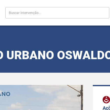
O URBANO OSWALD
Açõ