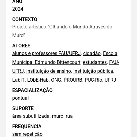
ANO
2024
CONTEXTO
Projeto artístico “Olhando o Mundo Através do
Muro”
ATORES
,
,
alunos e professores FAU/UFRJ
cidadão
Escola
,
,
Municipal Edmundo Bittencourt
estudantes
FAU-
,
,
,
UFRJ
instituição de ensino
instituição pública
,
,
,
,
,
LabIT
LObE-Hab
ONG
PROURB
PUC-Rio
UFRJ
ESPACIALIZAÇÃO
pontual
SUPORTE
,
,
área subutilizada
muro
rua
FREQUÊNCIA
sem repetição