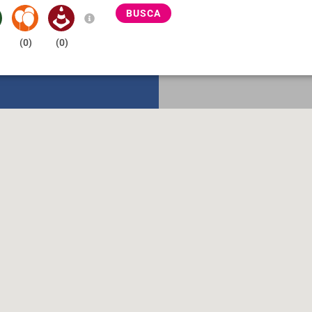
BUSCA
(
0
)
(
0
)