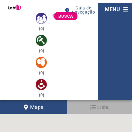
Guia de
MENU
Navegação
BUSCA
(
0
)
(
0
)
(
0
)
(
0
)
Mapa
Lista