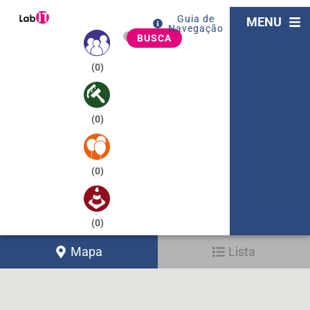
Guia de
MENU
Navegação
BUSCA
(
0
)
(
0
)
(
0
)
(
0
)
Mapa
Lista