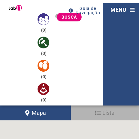
Guia de
MENU
Navegação
BUSCA
(
0
)
(
0
)
(
0
)
(
0
)
Mapa
Lista