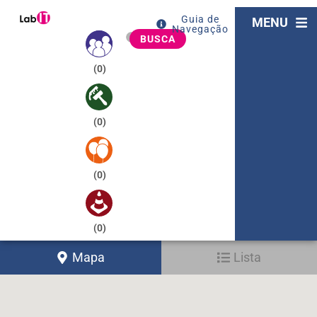
Guia de
MENU
Navegação
BUSCA
(
0
)
(
0
)
(
0
)
(
0
)
Mapa
Lista