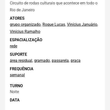
Circuito de rodas culturais que acontece em todo o
Rio de Janeiro
ATORES
,
,
,
grupo organizado
Roque Lucas
Vinícius Januário
Vinícius Ramalho
ESPACIALIZAÇÃO
rede
SUPORTE
,
,
,
área residual
gramado
passarela
praça
FREQUÊNCIA
semanal
TURNO
Noite
DATA