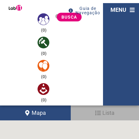
Guia de
MENU
Navegação
BUSCA
(
0
)
(
0
)
(
0
)
(
0
)
Mapa
Lista