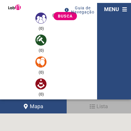
Guia de
MENU
Navegação
BUSCA
(
0
)
(
0
)
(
0
)
(
0
)
Mapa
Lista