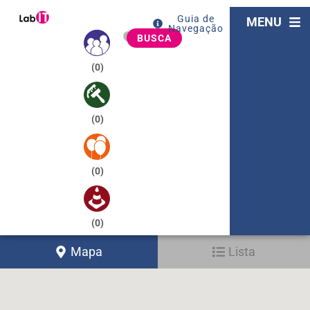
Guia de
MENU
Navegação
BUSCA
(
0
)
(
0
)
(
0
)
(
0
)
Mapa
Lista