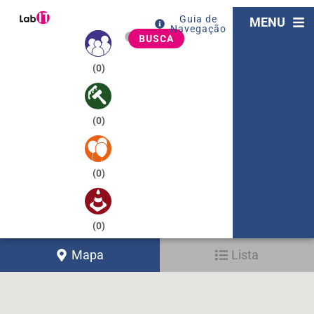
Guia de
MENU
Navegação
BUSCA
(
0
)
(
0
)
(
0
)
(
0
)
Mapa
Lista